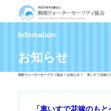
Infomation
お知らせ
湘南ウォーターセーフティ協会
>
お知らせ
>
「車いすで花嫁の
「車いすで花嫁のもと