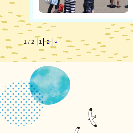
1 / 2
1
2
»